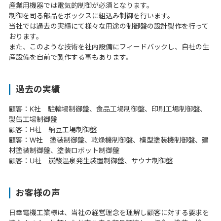
産業用機器では電気的制御が必須となります。
制御を司る部品をボックスに組込み制御を行います。
当社では過去の実績にて様々な用途の制御盤の設計製作を行って
おります。
また、このような技術を社内設備にフィードバックし、自社の生
産設備を自前で製作する事もあります。
過去の実績
顧客：K社 駐輪場制御盤、食品工場制御盤、印刷工場制御盤、
製缶工場制御盤
顧客：H社 納豆工場制御盤
顧客：W社 塗装制御盤、乾燥機制御盤、模型塗装機制御盤、建
材塗装制御盤、塗装ロボット制御盤
顧客：U社 炭酸温泉発生装置制御盤、サウナ制御盤
お客様の声
日幸電機工業様は、当社の経営理念を理解し顧客に対する要求を